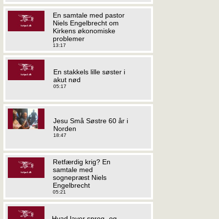
En samtale med pastor
Niels Engelbrecht om
Kirkens økonomiske
problemer
13:17
En stakkels lille søster i
akut nød
05:17
Jesu Små Søstre 60 år i
Norden
18:47
Retfærdig krig? En
samtale med
sognepræst Niels
Engelbrecht
05:21
Hvad laver sprog- og