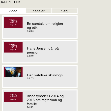
KATPOD.DK
Video
Kanaler
Søg
En samtale om religion
og etik
41:54
Hans Jensen går på
pension
12:46
Den katolske skurvogn
14:03
Bispesynoder i 2014 og
2015 om ægteskab og
familie
14:33