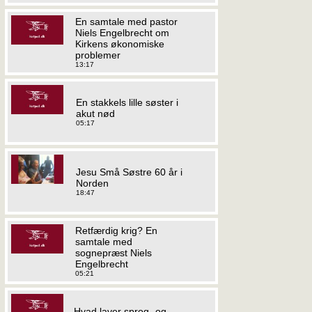
En samtale med pastor
Niels Engelbrecht om
Kirkens økonomiske
problemer
13:17
En stakkels lille søster i
akut nød
05:17
Jesu Små Søstre 60 år i
Norden
18:47
Retfærdig krig? En
samtale med
sognepræst Niels
Engelbrecht
05:21
Hvad laver sprog- og