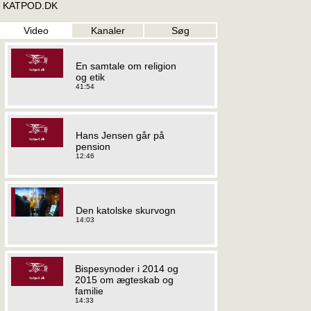
KATPOD.DK
Video
Kanaler
Søg
En samtale om religion
og etik
41:54
Hans Jensen går på
pension
12:46
Den katolske skurvogn
14:03
Bispesynoder i 2014 og
2015 om ægteskab og
familie
14:33